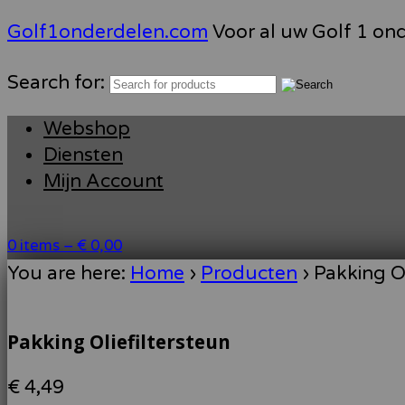
Golf1onderdelen.com
Voor al uw Golf 1 on
Search for:
Webshop
Diensten
Mijn Account
0 items –
€
0,00
You are here:
Home
›
Producten
›
Pakking Ol
Pakking Oliefiltersteun
€
4,49