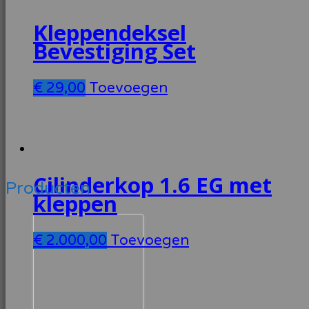
Kleppendeksel
Bevestiging Set
€
29,00
Toevoegen
Cilinderkop 1.6 EG met
Producten
kleppen
€
2.000,00
Toevoegen